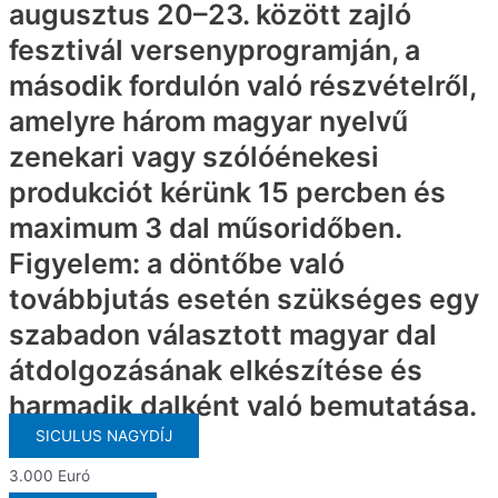
augusztus 20–23. között zajló
fesztivál versenyprogramján, a
második fordulón való részvételről,
amelyre három magyar nyelvű
zenekari vagy szólóénekesi
produkciót kérünk 15 percben és
maximum 3 dal műsoridőben.
Figyelem: a döntőbe való
továbbjutás esetén szükséges egy
szabadon választott magyar dal
átdolgozásának elkészítése és
harmadik dalként való bemutatása.
SICULUS NAGYDÍJ
3.000 Euró