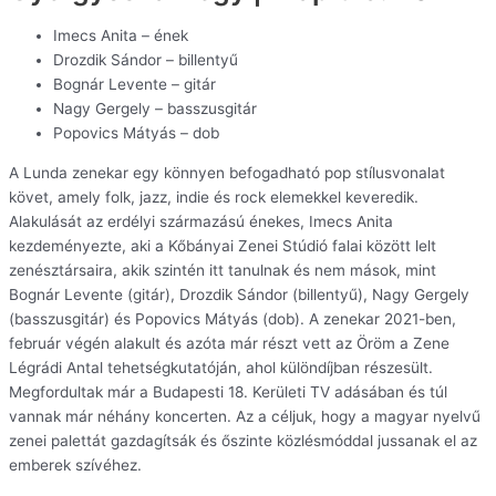
Imecs Anita – ének
Drozdik Sándor – billentyű
Bognár Levente – gitár
Nagy Gergely – basszusgitár
Popovics Mátyás – dob
A Lunda zenekar egy könnyen befogadható pop stílusvonalat
követ, amely folk, jazz, indie és rock elemekkel keveredik.
Alakulását az erdélyi származású énekes, Imecs Anita
kezdeményezte, aki a Kőbányai Zenei Stúdió falai között lelt
zenésztársaira, akik szintén itt tanulnak és nem mások, mint
Bognár Levente (gitár), Drozdik Sándor (billentyű), Nagy Gergely
(basszusgitár) és Popovics Mátyás (dob). A zenekar 2021-ben,
február végén alakult és azóta már részt vett az Öröm a Zene
Légrádi Antal tehetségkutatóján, ahol különdíjban részesült.
Megfordultak már a Budapesti 18. Kerületi TV adásában és túl
vannak már néhány koncerten. Az a céljuk, hogy a magyar nyelvű
zenei palettát gazdagítsák és őszinte közlésmóddal jussanak el az
emberek szívéhez.