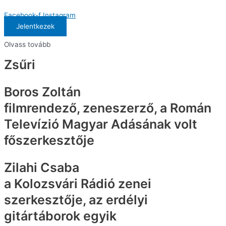
Facebook-f
Instagram
Jelentkezek
Olvass tovább
Zsűri
Boros Zoltán
filmrendező, zeneszerző, a Román
Televízió Magyar Adásának volt
főszerkesztője
Zilahi Csaba
a Kolozsvári Rádió zenei
szerkesztője, az erdélyi
gitártáborok egyik