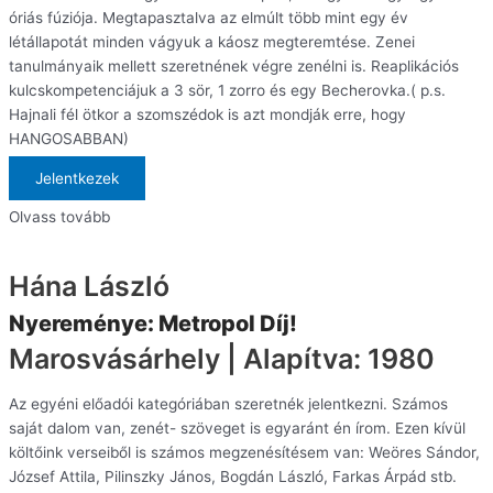
óriás fúziója. Megtapasztalva az elmúlt több mint egy év
létállapotát minden vágyuk a káosz megteremtése. Zenei
tanulmányaik mellett szeretnének végre zenélni is. Reaplikációs
kulcskompetenciájuk a 3 sör, 1 zorro és egy Becherovka.( p.s.
Hajnali fél ötkor a szomszédok is azt mondják erre, hogy
HANGOSABBAN)
Jelentkezek
Olvass tovább
Hána László
Nyereménye: Metropol Díj!
Marosvásárhely | Alapítva: 1980
Az egyéni előadói kategóriában szeretnék jelentkezni. Számos
saját dalom van, zenét- szöveget is egyaránt én írom. Ezen kívül
költőink verseiből is számos megzenésítésem van: Weöres Sándor,
József Attila, Pilinszky János, Bogdán László, Farkas Árpád stb.