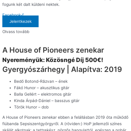
fogunk két dalt küldeni nektek.
Facebook-f
Jelentkezek
Olvass tovább
A House of Pioneers zenekar
Nyereményük: Közösngé Díj 500€!
Gyergyószárhegy | Alapítva: 2019
Bedő Botond-Răzvan – ének
Fákó Hunor – akusztikus gitár
Balla Gellért – elektromos gitár
Kinda Árpád-Dániel – basszus gitár
Török Hunor – dob
A House of Pioneers zenekar ebben a felállásban 2019 óta működő
fiúbanda Sepsiszentgyörgyről. A (röviden:) HoP jellemzői színes
skálát alkotnak: a tettrekész, pörgős hangulattól, egészen a pohár