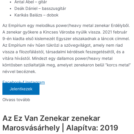
Antal Ábel – gitár
Deák Dániel – basszusgitár
Karikás Balázs – dobok
Az Empírium egy melodikus power/heavy metal zenekar Erdélyből.
A zenekar gyökere a Kincses Városba nyúlik vissza. 2021 február
9-én kiadta első kislemezét Egyszer elszakadnak a láncok címmel.
Az Empírium név hűen tükrözi a szövegvilágot, amely nem riad
vissza a filozofálástól, társadalmi kérdések feszegetésétől, és a
vitára hívástól. Mindezt egy dallamos power/heavy metal
köntösben szólaltatják meg, amelyet zenekaron belül “korcs metal”
névvel becéznek.
Facebook-f
Instagram
Jelentkezek
Olvass tovább
Az Ez Van Zenekar zenekar
Marosvásárhely | Alapítva: 2019