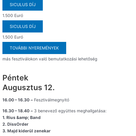
SICULUS DÍJ
1.500 Euró
SICULUS DÍJ
1.500 Euró
TOVÁBBI NYEREMÉNYEK
más fesztiválokon való bemutatkozási lehetőség
Péntek
Augusztus 12.
16.00 – 16.30
–
Fesztiválmegnyitó
16.30 – 18.40
–
3 benevező együttes meghallgatása:
1. Rius &amp; Band
2. DissOrder
3. Majd kiderül zenekar