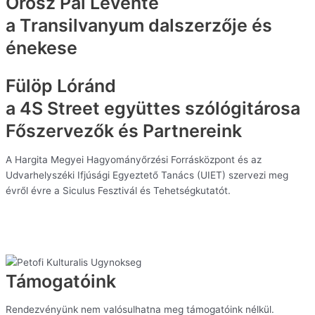
Orosz Pál Levente
a Transilvanyum dalszerzője és
énekese
Fülöp Lóránd
a 4S Street együttes szólógitárosa
Főszervezők és Partnereink
A Hargita Megyei Hagyományőrzési Forrásközpont és az
Udvarhelyszéki Ifjúsági Egyeztető Tanács (UIET) szervezi meg
évről évre a Siculus Fesztivál és Tehetségkutatót.
Támogatóink
Rendezvényünk nem valósulhatna meg támogatóink nélkül.