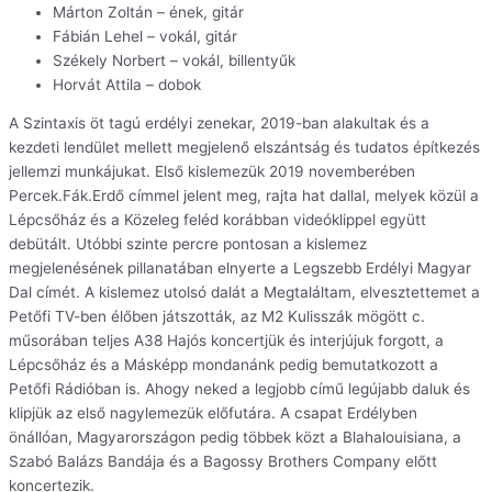
Márton Zoltán – ének, gitár
Fábián Lehel – vokál, gitár
Székely Norbert – vokál, billentyűk
Horvát Attila – dobok
A Szintaxis öt tagú erdélyi zenekar, 2019-ban alakultak és a
kezdeti lendület mellett megjelenő elszántság és tudatos építkezés
jellemzi munkájukat. Első kislemezük 2019 novemberében
Percek.Fák.Erdő címmel jelent meg, rajta hat dallal, melyek közül a
Lépcsőház és a Közeleg feléd korábban videóklippel együtt
debütált. Utóbbi szinte percre pontosan a kislemez
megjelenésének pillanatában elnyerte a Legszebb Erdélyi Magyar
Dal címét. A kislemez utolsó dalát a Megtaláltam, elvesztettemet a
Petőfi TV-ben élőben játszották, az M2 Kulisszák mögött c.
műsorában teljes A38 Hajós koncertjük és interjújuk forgott, a
Lépcsőház és a Másképp mondanánk pedig bemutatkozott a
Petőfi Rádióban is. Ahogy neked a legjobb című legújabb daluk és
klipjük az első nagylemezük előfutára. A csapat Erdélyben
önállóan, Magyarországon pedig többek közt a Blahalouisiana, a
Szabó Balázs Bandája és a Bagossy Brothers Company előtt
koncertezik.