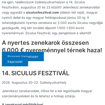
Ha igen, találkozzunk Székelyudvarhelyen a 14. Siculus
Fesztiválon, augusztus 20 és 23 között! Jelentkezz zenekaroddal
vagy egyedül a
siculusfesztival.com
oldalon két saját, magyar
nyelvű dallal és egy magyar feldolgozással június 30-ig. A
tehetségkutató nyertes zenekara az 3.000 eurós Siculus nagydíjjal
gazdagodik, míg két további díjazott 1.500-1.500 eurós
nyereménnyel. Siculus Fesztivál, egy pengetésre a sikertől!
A nyertes zenekarok összesen
6.000 € nyereménnyel térnek haza!
Program hamarosan
Kapcsolat
14. SICULUS FESZTIVÁL
2026. Augusztus 20–23. Székelyudvarhely
Jelentkezz zenekaroddal, töltsd fel a két legütősebb magyar
szerzeményeteket és te lehetsz a holnap sztárja.
A zenekarod mérföldköve!