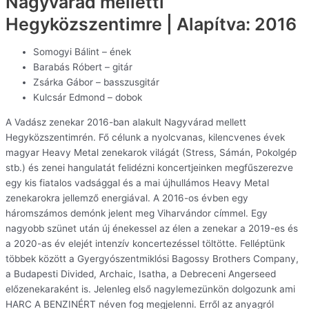
Nagyvárad melletti
Hegyközszentimre | Alapítva: 2016
Somogyi Bálint – ének
Barabás Róbert – gitár
Zsárka Gábor – basszusgitár
Kulcsár Edmond – dobok
A Vadász zenekar 2016-ban alakult Nagyvárad mellett
Hegyközszentimrén. Fő célunk a nyolcvanas, kilencvenes évek
magyar Heavy Metal zenekarok világát (Stress, Sámán, Pokolgép
stb.) és zenei hangulatát felidézni koncertjeinken megfűszerezve
egy kis fiatalos vadsággal és a mai újhullámos Heavy Metal
zenekarokra jellemző energiával. A 2016-os évben egy
háromszámos demónk jelent meg Viharvándor címmel. Egy
nagyobb szünet után új énekessel az élen a zenekar a 2019-es és
a 2020-as év elejét intenzív koncertezéssel töltötte. Felléptünk
többek között a Gyergyószentmiklósi Bagossy Brothers Company,
a Budapesti Divided, Archaic, Isatha, a Debreceni Angerseed
előzenekaraként is. Jelenleg első nagylemezünkön dolgozunk ami
HARC A BENZINÉRT néven fog megjelenni. Erről az anyagról