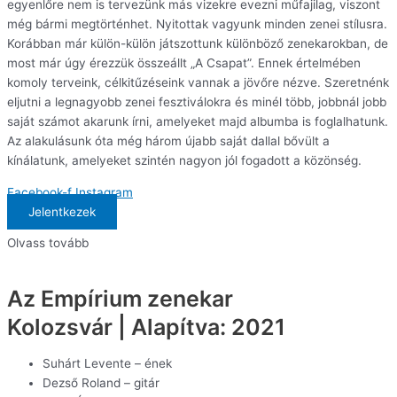
egyenlőre nem is tervezünk más vizekre evezni műfajilag, viszont
még bármi megtörténhet. Nyitottak vagyunk minden zenei stílusra.
Korábban már külön-külön játszottunk különböző zenekarokban, de
most már úgy érezzük összeállt „A Csapat”. Ennek értelmében
komoly terveink, célkitűzéseink vannak a jövőre nézve. Szeretnénk
eljutni a legnagyobb zenei fesztiválokra és minél több, jobbnál jobb
saját számot akarunk írni, amelyeket majd albumba is foglalhatunk.
Az alakulásunk óta még három újabb saját dallal bővült a
kínálatunk, amelyeket szintén nagyon jól fogadott a közönség.
Facebook-f
Instagram
Jelentkezek
Olvass tovább
Az Empírium zenekar
Kolozsvár | Alapítva: 2021
Suhárt Levente – ének
Dezső Roland – gitár