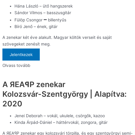
Hána László – ütő hangszerek
Sándor Vilmos – basszusgitár
–
Fülöp Csongor
billentyűs
Bíró Jenő – ének, gitár
A zenekar két éve alakult. Magyar költök verseit és saját
szövegeket zenésít meg.
Jelentkezek
Olvass tovább
A ЯЕАꟼР zenekar
Kolozsvár-Szentgyörgy | Alapítva:
2020
Jenei Deborah – vokál, ukulele, csörgők, kazoo
Kinda Árpád-Dániel – háttérvokál, zongora, gitár
A ЯЕАꟼР zenekar egy kolozsvári törpilla, és egy szentgyörgyi semi-