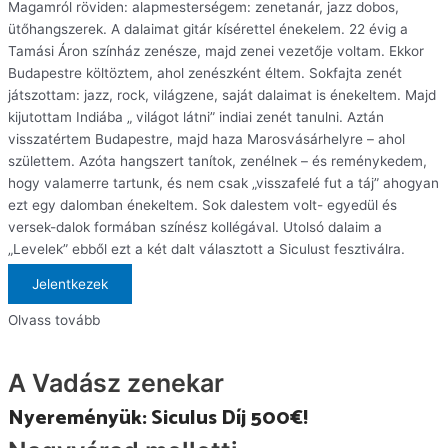
Magamról röviden: alapmesterségem: zenetanár, jazz dobos,
ütőhangszerek. A dalaimat gitár kísérettel énekelem. 22 évig a
Tamási Áron színház zenésze, majd zenei vezetője voltam. Ekkor
Budapestre költöztem, ahol zenészként éltem. Sokfajta zenét
játszottam: jazz, rock, világzene, saját dalaimat is énekeltem. Majd
kijutottam Indiába „ világot látni” indiai zenét tanulni. Aztán
visszatértem Budapestre, majd haza Marosvásárhelyre – ahol
születtem. Azóta hangszert tanítok, zenélnek – és reménykedem,
hogy valamerre tartunk, és nem csak „visszafelé fut a táj” ahogyan
ezt egy dalomban énekeltem. Sok dalestem volt- egyedül és
versek-dalok formában színész kollégával. Utolsó dalaim a
„Levelek” ebből ezt a két dalt választott a Siculust fesztiválra.
Jelentkezek
Olvass tovább
A Vadász zenekar
Nyereményük: Siculus Díj 500€!