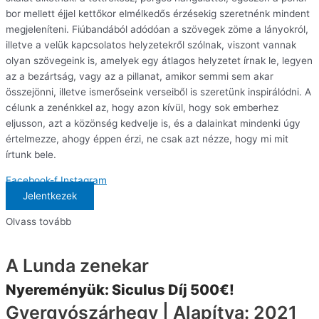
bor mellett éjjel kettőkor elmélkedős érzésekig szeretnénk mindent
megjeleníteni. Fiúbandából adódóan a szövegek zöme a lányokról,
illetve a velük kapcsolatos helyzetekről szólnak, viszont vannak
olyan szövegeink is, amelyek egy átlagos helyzetet írnak le, legyen
az a bezártság, vagy az a pillanat, amikor semmi sem akar
összejönni, illetve ismerőseink verseiből is szeretünk inspirálódni. A
célunk a zenénkkel az, hogy azon kívül, hogy sok emberhez
eljusson, azt a közönség kedvelje is, és a dalainkat mindenki úgy
értelmezze, ahogy éppen érzi, ne csak azt nézze, hogy mi mit
írtunk bele.
Facebook-f
Instagram
Jelentkezek
Olvass tovább
A Lunda zenekar
Nyereményük: Siculus Díj 500€!
Gyergyószárhegy | Alapítva: 2021