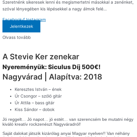
Szeretnénk sikeresek lenni és megismertetni másokkal a zenénket,
szóval lényegében kis lépésekkel a nagy álmok felé…
Facebook-f
Instagram
Jelentkezek
Olvass tovább
A Stevie Ker zenekar
Nyereményük: Siculus Díj 500€!
Nagyvárad | Alapítva: 2018
Keresztes István – ének
Úr Csongor – szóló gitár
Úr Attila – bass gitár
Kiss Sándor – dobok
Jó reggelt… Jó napot… jó estét… van szerencsém be mutatni négy
kiváló kreatív rockzenészt Nagyváradról!
Saját dalokat játszik kizárólag anyai Magyar nyelven!! Van néhány