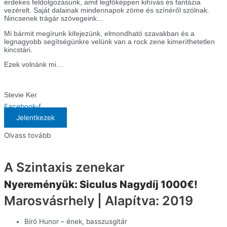
érdekes feldolgozásunk, amit legfőképpen kihívás és fantázia
vezérelt. Saját dalainak mindennapok zöme és színéről szólnak.
Nincsenek trágár szövegeink…
Mi bármit megírunk kifejezünk, elmondható szavakban és a
legnagyobb segítségünkre velünk van a rock zene kimeríthetetlen
kincstári.
Ezek volnánk mi…
Stevie Ker
Facebook-f
Jelentkezek
Olvass tovább
A Szintaxis zenekar
Nyereményük: Siculus Nagydíj 1000€!
Marosvásrhely | Alapítva: 2019
Bíró Hunor – ének, basszusgitár