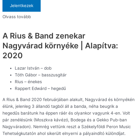
Jelentkezek
Olvass tovább
A Rius & Band zenekar
Nagyvárad környéke | Alapítva:
2020
Lazar István – dob
Tóth Gábor – basszusgitár
Rius – énekes
Rappert Edwárd – hegedű
A Rius & Band 2020 februárjában alakult, Nagyvárad és környékén
élünk, jelenleg 3 állandó tagból áll a banda, néha beugrik a
hegedűs barátunk ha éppen ráér és olyankor vagyunk 4-en. Volt
pár zenélésünk (Moszkva kávézó, Bodega és a Gekko Pub-ban
Nagyváradon). Nemrég vettünk reszt a Székelyföldi Peron Music
Tehetségkutatón ahol sikerült elnyerni a pályaindító különdíjat.