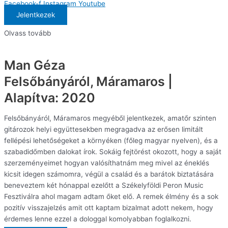
Facebook-f
Instagram
Youtube
Jelentkezek
Olvass tovább
Man Géza
Felsőbányáról, Máramaros |
Alapítva: 2020
Felsőbányáról, Máramaros megyéből jelentkezek, amatőr szinten
gitározok helyi együttesekben megragadva az erősen limitált
fellépési lehetőségeket a környéken (főleg magyar nyelven), és a
szabadidőmben dalokat írok. Sokáig fejtörést okozott, hogy a saját
szerzeményeimet hogyan valósíthatnám meg mivel az éneklés
kicsit idegen számomra, végül a család és a barátok biztatására
beneveztem két hónappal ezelőtt a Székelyföldi Peron Music
Fesztiválra ahol magam adtam őket elő. A remek élmény és a sok
pozitív visszajelzés amit ott kaptam bizalmat adott nekem, hogy
érdemes lenne ezzel a dologgal komolyabban foglalkozni.